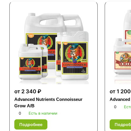
от 2 340 ₽
от 1 200
Advanced Nutrients Connoisseur
Advanced 
Grow A/B
0
Ест
0
Есть в наличии
Подробнее
Подроб