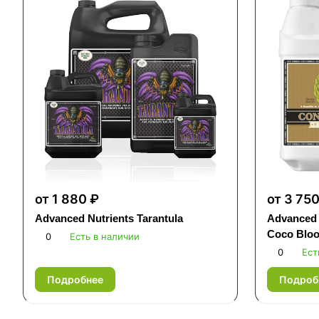
от 1 880 ₽
от 3 750
Advanced Nutrients Tarantula
Advanced 
Coco Blo
0
Есть в наличии
0
Ест
Подробнее
Подроб