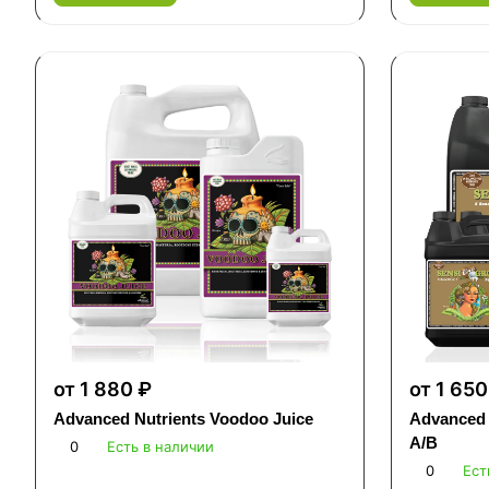
от 1 880 ₽
от 1 650
Advanced Nutrients Voodoo Juice
Advanced 
A/B
0
Есть в наличии
0
Ест