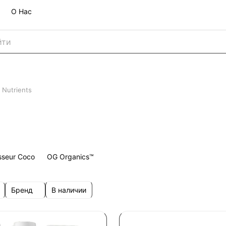
О Нас
 Nutrients
sseur Coco
OG Organics™
Бренд
В наличии