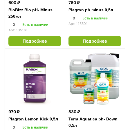
600 ₽
760 ₽
BioBizz Bio pH- Minus
Plagron ph minus 0,5л
250мл
0
Есть в наличии
Арт.
115501
0
Есть в наличии
Арт.
105161
Подробнее
Подробнее
970 ₽
830 ₽
Plagron Lemon Kick 0,5л
Terra Aquatica ph- Down
0,5л
0
Есть в наличии