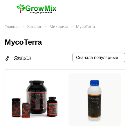
–
–
–
Главная
Каталог
Микориза
MycoTerra
MycoTerra
Фильтр
Сначала популярные