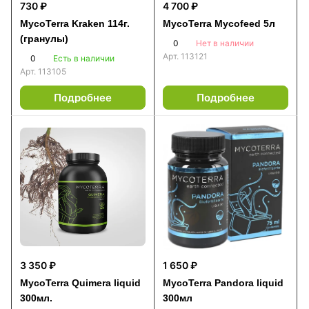
730 ₽
4 700 ₽
MycoTerra Kraken 114г.
MycoTerra Mycofeed 5л
(гранулы)
0
Нет в наличии
Арт.
113121
0
Есть в наличии
Арт.
113105
Подробнее
Подробнее
3 350 ₽
1 650 ₽
MycoTerra Quimera liquid
MycoTerra Pandora liquid
300мл.
300мл