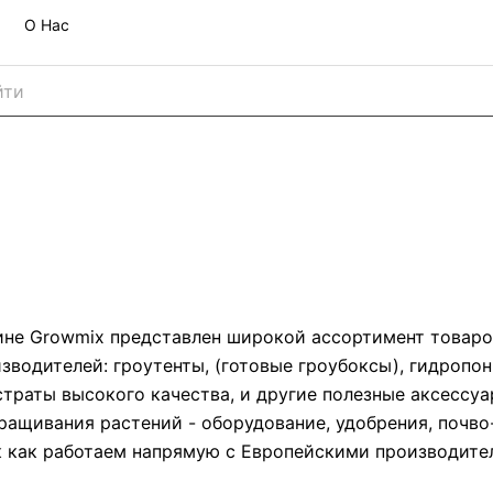
О Нас
ине Growmix представлен широкой ассортимент товаро
зводителей: гроутенты, (готовые гроубоксы), гидропо
страты высокого качества, и другие полезные аксессу
ращивания растений - оборудование, удобрения, почво
к как работаем напрямую с Европейскими производите