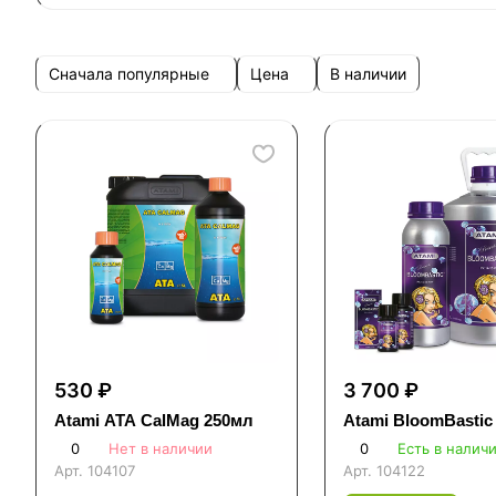
Сначала популярные
Цена
В наличии
530 ₽
3 700 ₽
Atami ATA CalMag 250мл
Atami BloomBastic
0
Нет в наличии
0
Есть в налич
Арт.
104107
Арт.
104122