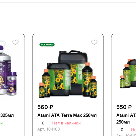
560 ₽
550 ₽
 325мл
Atami ATA Terra Max 250мл
Atami AT
250мл
ии
0
Нет в наличии
Арт.
104103
0
Не
Арт.
1041