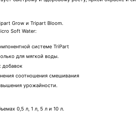
art Grow и Tripart Bloom.
cro Soft Water:
мпонентной системе TriPart
только для мягкой воды.
х добавок
енения соотношения смешивания
овышения урожайности.
емах 0,5 л, 1 л, 5 л и 10 л.