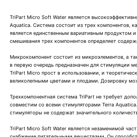
TriPart Micro Soft Water является высокоэффектив
Aquatica. Система состоит из трех компонентов, к
является единственным вариативным продуктом и 
смешивания трех компонентов определяет содержа
Микрокомпонент состоит из микроэлементов, а так
в первую очередь предназначен для стимуляции м
TriPart Micro прост в использовании, и теоретич
великолепными цветами и плодами. Дозировку можн
Трехкомпонентная система TriPart не требует доп
совместим со всеми стимуляторами Terra Aquatica
стимуляторы не содержат значительного количест
TriPart Micro Soft Water является незаменимой ч
снабжение питательными веществами. Он способст