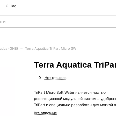
О Нас
–
atica (GHE)
Terra Aquatica TriPart Micro SW
Terra Aquatica TriPa
0
Нет отзывов
TriPart Micro Soft Water является частью
революционной модульной системы удобрен
TriPart и специально разработан для мягкой 
Все описание