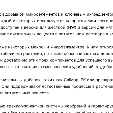
ной добавкой микроэлементов и ключевым ингредиентом
аждый из которых используется на протяжении всего жи
доступен в версии для жесткой (HW) и версии для мяг
ние питательных веществ в питательном растворе в к
же некоторых макро- и микроэлементов. К ним относя
етаболизма растения, но также обеспечивает его доп
ески достаточно этих трех компонентов для успешного
о легко взять из схемы внесения удобрений, а удобре
олнительных добавок, таких как CalMag, PK или препар
. Они поддерживают естественные процессы в растении
ва питательных веществ.
астью трехкомпонентной системы удобрений и гарантир
вует быстрому и здоровому росту, яркой окраске и с