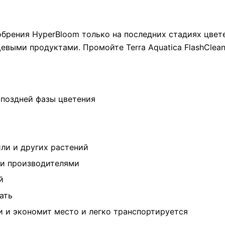
добрения HyperBloom только на последних стадиях цвет
евыми продуктами. Промойте Terra Aquatica FlashClea
 поздней фазы цветения
или и других растений
ми производителями
й
ать
и и экономит место и легко транспортируется