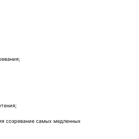
ревания;
тения;
яя созревание самых медленных