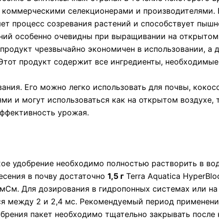
и коммерческими селекционерами и производителями. 
яет процесс созревания растений и способствует пышн
ний особенно очевидны при выращивании на открытом 
 продукт чрезвычайно экономичен в использовании, а
Этот продукт содержит все ингредиенты, необходимые 
евания. Его можно легко использовать для почвы, коко
ми и могут использоваться как на открытом воздухе, 
эффективность урожая.
е удобрение необходимо полностью растворить в воде
есения в почву достаточно
1,5 г
Terra Aquatica HyperBl
 мСм. Для дозирования в гидропонных системах или н
ся между 2 и 2,4 мс. Рекомендуемый период применения
брения пакет необходимо тщательно закрывать после 