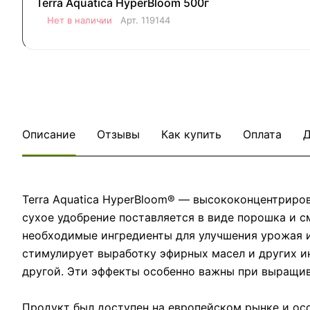
Terra Aquatica HyperBloom 500г
Нет в наличии
Арт.
119144
Описание
Отзывы
Как купить
Оплата
Д
Terra Aquatica HyperBloom® — высококонцентриро
сухое удобрение поставляется в виде порошка и с
необходимые ингредиенты для улучшения урожая и
стимулирует выработку эфирных масел и других ин
другой. Эти эффекты особенно важны при выращив
Продукт был доступен на европейском рынке и осо