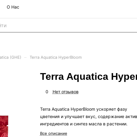
О Нас
–
atica (GHE)
Terra Aquatica HyperBloom
Terra Aquatica Hyp
0
Нет отзывов
Terra Aquatica HyperBloom ускоряет фазу
цветения и улучшает вкус, содержание акти
ингредиентов и синтез масла в растении.
Все описание