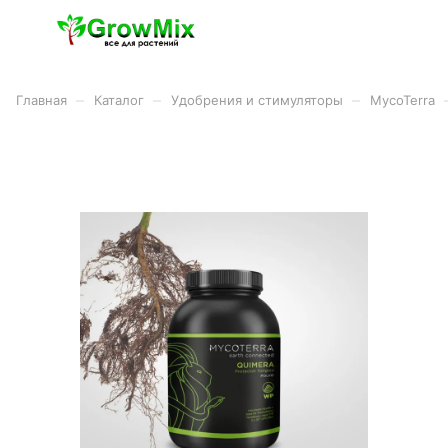
–
–
–
Главная
Каталог
Удобрения и стимуляторы
MycoTerra