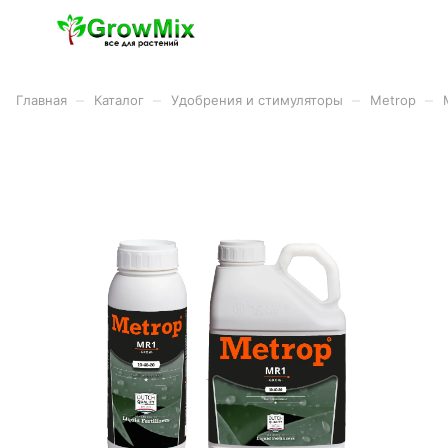
–
–
–
–
Главная
Каталог
Удобрения и стимуляторы
Metrop