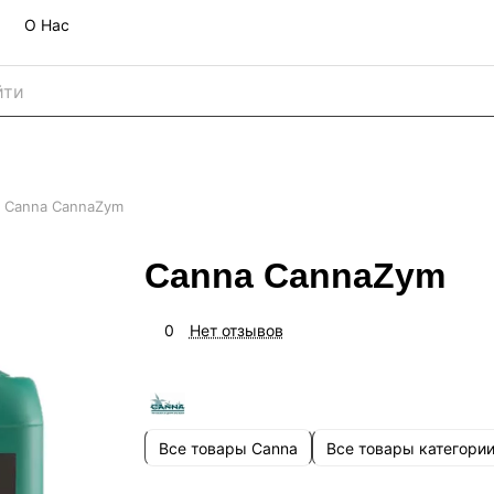
О Нас
Canna CannaZym
Canna CannaZym
0
Нет отзывов
Все товары Canna
Все товары категори