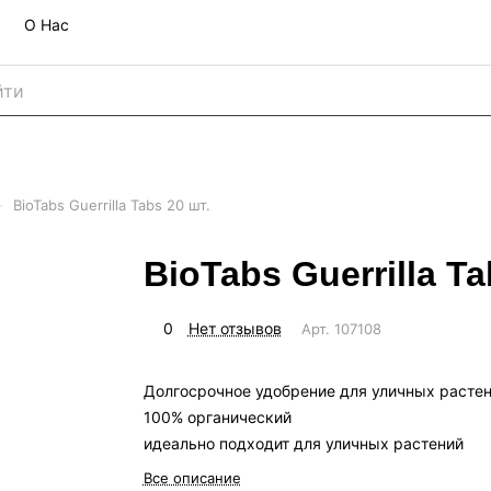
О Нас
–
BioTabs Guerrilla Tabs 20 шт.
BioTabs Guerrilla Ta
0
Нет отзывов
Арт.
107108
Долгосрочное удобрение для уличных расте
100% органический
идеально подходит для уличных растений
Все описание