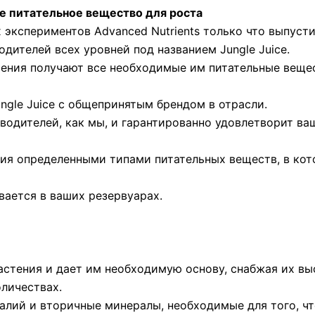
вое питательное вещество для роста
х экспериментов Advanced Nutrients только что выпус
дителей всех уровней под названием Jungle Juice.
ения получают все необходимые им питательные вещест
ngle Juice с общепринятым брендом в отрасли.
изводителей, как мы, и гарантированно удовлетворит в
ния определенными типами питательных веществ, в ко
вается в ваших резервуарах.
астения и дает им необходимую основу, снабжая их в
личествах.
калий и вторичные минералы, необходимые для того, ч