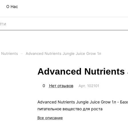
О Нас
–
 Nutrients
Advanced Nutrients Jungle Juice Grow 1л
Advanced Nutrients 
0
Нет отзывов
Арт.
102101
Advanced Nutrients Jungle Juice Grow 1л - Баз
питательное вещество для роста
Все описание