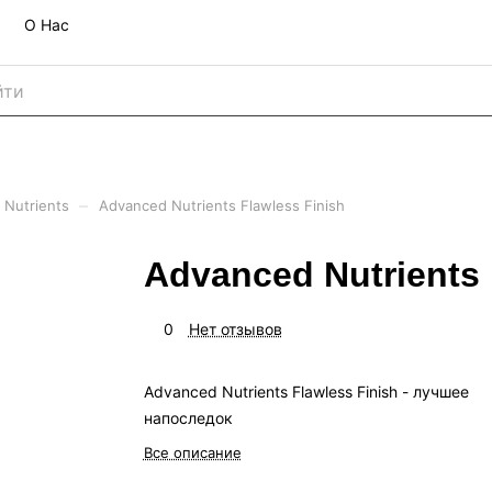
О Нас
–
 Nutrients
Advanced Nutrients Flawless Finish
Advanced Nutrients 
0
Нет отзывов
Advanced Nutrients Flawless Finish - лучшее
напоследок
Все описание