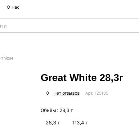
О Нас
rrhizae
Great White 28,3г
0
Нет отзывов
Арт.
125105
Объём :
28,3 г
28,3 г
113,4 г