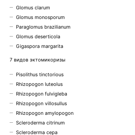
Glomus clarum
Glomus monosporum
Paraglomus brazilianum
Glomus deserticola
Gigaspora margarita
7 видов эктомикоризы
Pisolithus tinctorious
Rhizopogon luteolus
Rhizopogon fulvigleba
Rhizopogon villosullus
Rhizopogon amylopogon
Scleroderma citrinum
Scleroderma cepa