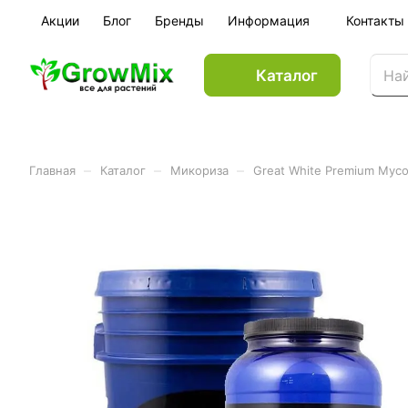
Акции
Блог
Бренды
Информация
Контакты
Каталог
–
–
–
Главная
Каталог
Микориза
Great White Premium Myco